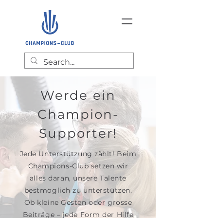
Werde ein
Champion-
Supporter!
Jede Unterstützung zählt! Beim
Champions-Club setzen wir
alles daran, unsere Talente
bestmöglich zu unterstützen.
Ob kleine Gesten oder grosse
Beiträge – jede Form der Hilfe